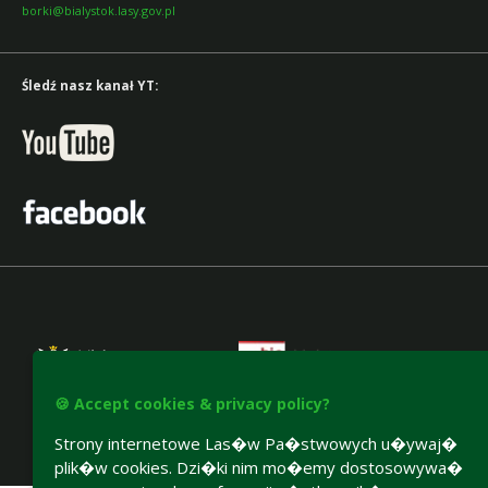
borki@bialystok.lasy.gov.pl
Śledź nasz kanał YT:
🍪 Accept cookies & privacy policy?
Strony internetowe Las�w Pa�stwowych u�ywaj�
plik�w cookies. Dzi�ki nim mo�emy dostosowywa�
Accesibility declaration