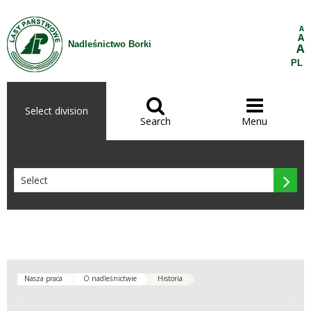
Skip to Content
A
A
Nadleśnictwo Borki
A
PL


Select division
Search
Menu

Nasza praca
O nadleśnictwie
Historia