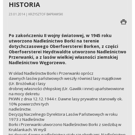
HISTORIA
23.01.2014 | KRZYSZTOF BAPRAWSKI
Po zakończeniu II wojny światowej, w 1945 roku
utworzono Nadleśnictwo Borki na terenie
dotychczasowego Oberfoersterei Borken, z części
Oberfoersterei Heydtwaldte utworzono Nadleśnictwo
Przerwanki, a z lasów wielkiej własności ziemskiej
Nadleśnictwo Węgorzewo.
W skład Nadleśnictw Borki i Przerwanki oprócz
dawnych lasów państwowych weszły również lasy majątkowe
(Ur. Brożówka) i lasy
drobnej własności chłopskiej (Ur. Gawlik i inne) upaństwowione
na mocy dekretu
PKWN z dnia 12.12.1944 r. Dawne lasy prywatne stanowiły ok.
10% powierzchni tych
nadleśnictw.
Decyzją Naczelnego Dyrektora Lasów Państwowych w roku
1973 z Nadleśnictw
Borki i Przerwanki utworzono Nadleśnictwo Borki z siedzibą w
Kruklankach. W myśl
tej decyzji dawne nadleśnictwa stały się obrębami. Nadleśnictwo