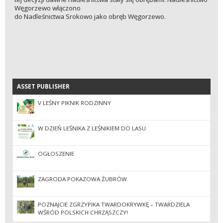
Węgorzewo włączono
do Nadleśnictwa Srokowo jako obręb Węgorzewo.
ASSET PUBLISHER
ASSET PUBLISHER
V LEŚNY PIKNIK RODZINNY
W DZIEŃ LEŚNIKA Z LEŚNIKIEM DO LASU
OGŁOSZENIE
ZAGRODA POKAZOWA ŻUBRÓW.
POZNAJCIE ZGRZYPIKA TWARDOKRYWKĘ – TWARDZIELA
WŚRÓD POLSKICH CHRZĄSZCZY!