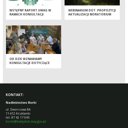
WSTĘPNY RAPORT UWAG W
WEBINARIUM DOT. PROPOZYCJI
RAMACH KONSULTACJI
AKTUALIZACJI MORATORIUM
SPOŁECZNYCH W RDLP W
BIAŁYMSTOKU
OD DZIŚ WZNAWIAMY
KONSULTACJE DOTYCZĄCE
MORATORIUM
KONTAKT:
Nadleśnictwo Borki
ul. Dworcowa 8A
11-612 Kruklanki
tel. 87 42 17 045
borki@bialystok.lasy.gov.pl