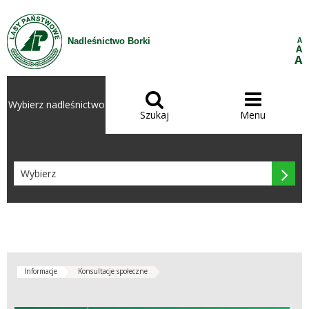
Przejdź do treści
A
Nadleśnictwo Borki
A
A


Wybierz nadleśnictwo
Szukaj
Menu

Informacje
Konsultacje społeczne