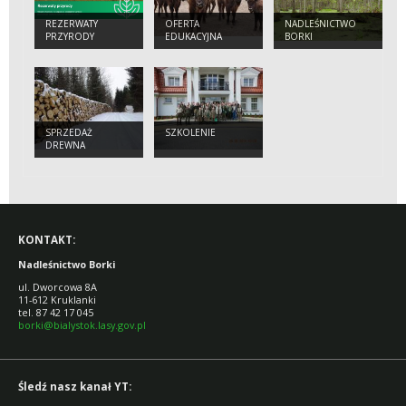
REZERWATY
OFERTA
NADLEŚNICTWO
PRZYRODY
EDUKACYJNA
BORKI
SPRZEDAŻ
SZKOLENIE
DREWNA
KONTAKT:
Nadleśnictwo Borki
ul. Dworcowa 8A
11-612 Kruklanki
tel. 87 42 17 045
borki@bialystok.lasy.gov.pl
Śledź nasz kanał YT: