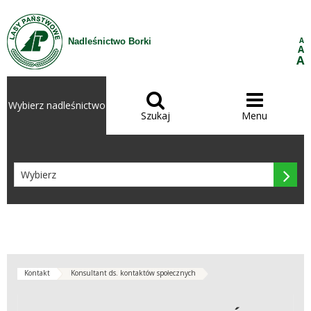
Przejdź do treści
A
Nadleśnictwo Borki
A
A


Wybierz nadleśnictwo
Szukaj
Menu

Kontakt
Konsultant ds. kontaktów społecznych