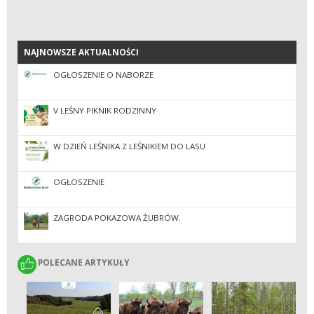
NAJNOWSZE AKTUALNOŚCI
NAJNOWSZE AKTUALNOŚCI
OGŁOSZENIE O NABORZE
V LEŚNY PIKNIK RODZINNY
W DZIEŃ LEŚNIKA Z LEŚNIKIEM DO LASU
OGŁOSZENIE
ZAGRODA POKAZOWA ŻUBRÓW.
POLECANE ARTYKUŁY
POLECANE ARTYKUŁY