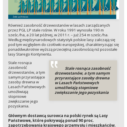
Również zasobność drzewostanów w lasach zarządzanych
przez PGL LP stale rośnie. W roku 1991 wynosiła 190 m
sześc./ha, a 20 lat później, w 2011 r. – już 254 m sześc./ha.
Według międzynarodowych statystyk polskie lasy zaliczają się
pod tym względem do czołówki europejskiej, charakteryzując się
ponaddwukrotnie wyższą przeciętną zasobnością niż pozostałe
lasy Starego Kontynentu.
Stale rosnąca
zasobność
Stale rosnąca zasobność
drzewostanów, a tym
drzewostanów, a tym samym
samym przyrastające
przyrastające zasoby drewna
zasoby drewna w
w Lasach Państwowych
Lasach Państwowych
umożliwiają stopniowe
umożliwiają
zwiększanie jego pozyskania
stopniowe
zwiększanie jego
pozyskania.
Głównym dostawcą surowca na polski rynek są Lasy
Państwowe, które pokrywają ponad 90 proc.
zapotrzebowania krajowego przemysłu i mieszkańców.