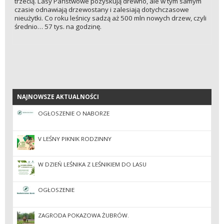
trzecią. Lasy Państwowe pozyskują drewno, ale w tym samym
czasie odnawiają drzewostany i zalesiają dotychczasowe
nieużytki. Co roku leśnicy sadzą aż 500 mln nowych drzew, czyli
średnio… 57 tys. na godzinę.
NAJNOWSZE AKTUALNOŚCI
NAJNOWSZE AKTUALNOŚCI
OGŁOSZENIE O NABORZE
V LEŚNY PIKNIK RODZINNY
W DZIEŃ LEŚNIKA Z LEŚNIKIEM DO LASU
OGŁOSZENIE
ZAGRODA POKAZOWA ŻUBRÓW.