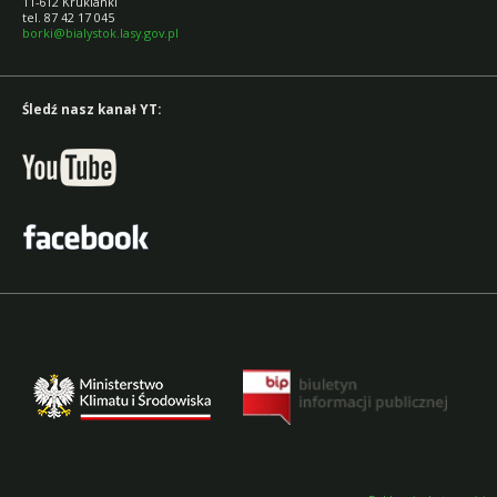
11-612 Kruklanki
tel. 87 42 17 045
borki@bialystok.lasy.gov.pl
Śledź nasz kanał YT: