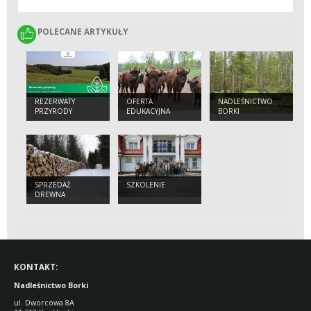
POLECANE ARTYKUŁY
POLECANE ARTYKUŁY
REZERWATY
OFERTA
NADLEŚNICTWO
PRZYRODY
EDUKACYJNA
BORKI
SPRZEDAŻ
SZKOLENIE
DREWNA
KONTAKT:
Nadleśnictwo Borki
ul. Dworcowa 8A