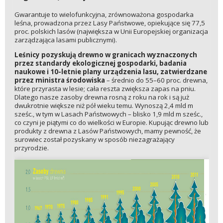
Gwarantuje to wielofunkcyjna, zrównoważona gospodarka
leśna, prowadzona przez Lasy Państwowe, opiekujące się 77,5
proc. polskich lasów (największa w Unii Europejskiej organizacja
zarządzająca lasami publicznymi).
Leśnicy pozyskują drewno w granicach wyznaczonych
przez standardy ekologicznej gospodarki, badania
naukowe i 10-letnie plany urządzenia lasu, zatwierdzane
przez ministra środowiska
– średnio do 55–60 proc. drewna,
które przyrasta w lesie; cała reszta zwiększa zapas na pniu.
Dlatego nasze zasoby drewna rosną z roku na rok i są już
dwukrotnie większe niż pół wieku temu. Wynoszą 2,4 mld m
sześc., w tym w Lasach Państwowych – blisko 1,9 mld m sześc.,
co czyni je piątymi co do wielkości w Europie. Kupując drewno lub
produkty z drewna z Lasów Państwowych, mamy pewność, że
surowiec został pozyskany w sposób niezagrażający
przyrodzie.