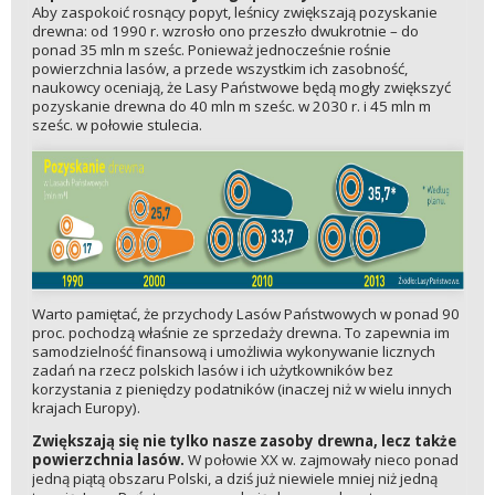
Aby zaspokoić rosnący popyt, leśnicy zwiększają pozyskanie
drewna: od 1990 r. wzrosło ono przeszło dwukrotnie – do
ponad 35 mln m sześc. Ponieważ jednocześnie rośnie
powierzchnia lasów, a przede wszystkim ich zasobność,
naukowcy oceniają, że Lasy Państwowe będą mogły zwiększyć
pozyskanie drewna do 40 mln m sześc. w 2030 r. i 45 mln m
sześc. w połowie stulecia.
Warto pamiętać, że przychody Lasów Państwowych w ponad 90
proc. pochodzą właśnie ze sprzedaży drewna. To zapewnia im
samodzielność finansową i umożliwia wykonywanie licznych
zadań na rzecz polskich lasów i ich użytkowników bez
korzystania z pieniędzy podatników (inaczej niż w wielu innych
krajach Europy).
Zwiększają się nie tylko nasze zasoby drewna, lecz także
powierzchnia lasów.
W połowie XX w. zajmowały nieco ponad
jedną piątą obszaru Polski, a dziś już niewiele mniej niż jedną