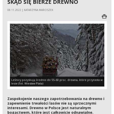
SKĄD SIĘ BIERZE DREWNO
08.11.2022 | KATARZYNA MAROSZEK
Leśnicy pozyskują średnio do 55–60 proc. drewna, które przyrasta w
lesie (fot. Wiesław Plata)
Zaspokojenie naszego zapotrzebowania na drewno i
zapewnienie trwałości lasów nie są sprzecznymi
interesami. Drewno w Polsce jest naturalnym
bogactwem, które jest całkowicie odnawialne.