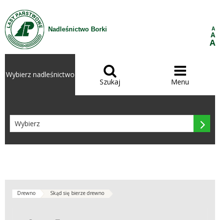
Przejdź do treści
A
Nadleśnictwo Borki
A
A


Wybierz nadleśnictwo
Szukaj
Menu

Drewno
Skąd się bierze drewno